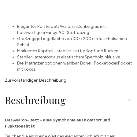
Elegantes Polsterbett Avalon in Dunkelgrau mit
hochwertigem Fancy-90-Stoffbezug
Großzügige Liegefläche von 100 x 200 cm für erholsamen
Schlaf
Markantes Kopfteil – stabiler Halt für Kopf und Rücken
Stabiler Lattenrost aus elastischem Sperrholz inklusive
Drei Matratzenoptionen wählbar: Bonell, Pocket oder Pocket
mit Kokos
Zur vollständigen Beschreibung
Beschreibung
Das Avalon-Bett – eine Symphonie aus Komfort und
Funktionalität
Tauchen Sie ein in eine Welt des eleganten Schlafs mit dem