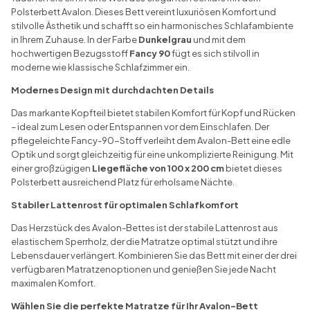
Polsterbett Avalon. Dieses Bett vereint luxuriösen Komfort und
stilvolle Ästhetik und schafft so ein harmonisches Schlafambiente
in Ihrem Zuhause. In der Farbe
Dunkelgrau
und mit dem
hochwertigen Bezugsstoff
Fancy 90
fügt es sich stilvoll in
moderne wie klassische Schlafzimmer ein.
Modernes Design mit durchdachten Details
Das markante Kopfteil bietet stabilen Komfort für Kopf und Rücken
– ideal zum Lesen oder Entspannen vor dem Einschlafen. Der
pflegeleichte Fancy-90-Stoff verleiht dem Avalon-Bett eine edle
Optik und sorgt gleichzeitig für eine unkomplizierte Reinigung. Mit
einer großzügigen
Liegefläche von 100 x 200 cm
bietet dieses
Polsterbett ausreichend Platz für erholsame Nächte.
Stabiler Lattenrost für optimalen Schlafkomfort
Das Herzstück des Avalon-Bettes ist der stabile Lattenrost aus
elastischem Sperrholz, der die Matratze optimal stützt und ihre
Lebensdauer verlängert. Kombinieren Sie das Bett mit einer der drei
verfügbaren Matratzenoptionen und genießen Sie jede Nacht
maximalen Komfort.
Wählen Sie die perfekte Matratze für Ihr Avalon-Bett