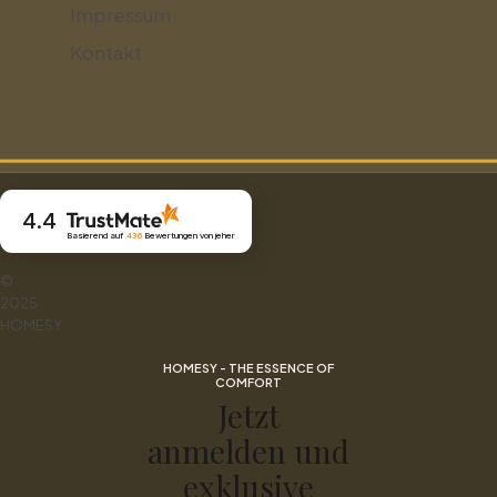
Impressum
Kontakt
4.4
Basierend auf
436
Bewertungen
von jeher
©
2025
HOMESY
HOMESY - THE ESSENCE OF
COMFORT
Jetzt
anmelden und
exklusive