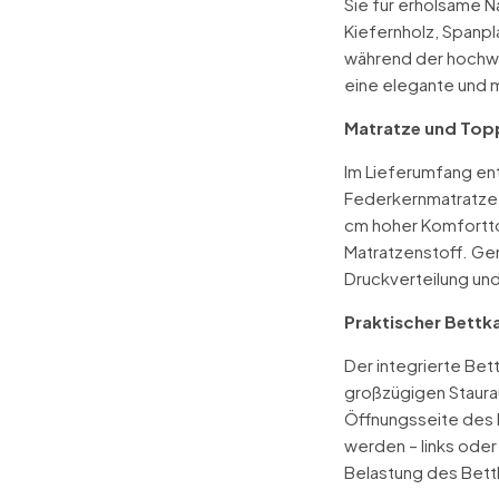
Sie für erholsame 
Kiefernholz, Spanpl
während der hochwe
eine elegante und 
Matratze und Topp
Im Lieferumfang ent
Federkernmatratze 
cm hoher Komfortt
Matratzenstoff. Ge
Druckverteilung un
Praktischer Bettk
Der integrierte Bet
großzügigen Staura
Öffnungsseite des 
werden – links oder
Belastung des Bett