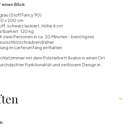
 einen Blick
grau (Stoff Fancy 90)
90 x 200 cm
off, schwarz lackiert, Höhe 6 cm
stbarkeit: 120 kg
 zwei Personen in ca. 20 Minuten – benötigtes
euzschlitzschraubendreher
ung im Lieferumfang enthalten
Schlafzimmer mit dem Polsterbett Avalon in einen Ort
durchdachter Funktionalität und zeitlosem Design in
ften
en