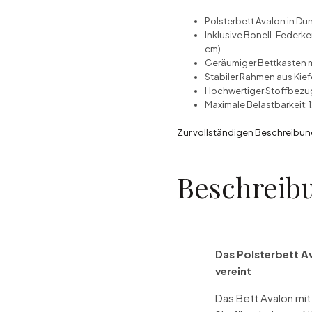
Polsterbett Avalon in Du
Inklusive Bonell-Federk
cm)
Geräumiger Bettkasten mi
Stabiler Rahmen aus Kie
Hochwertiger Stoffbezug
Maximale Belastbarkeit: 
Zur vollständigen Beschreibu
Beschreib
Das Polsterbett A
vereint
Das Bett Avalon mit