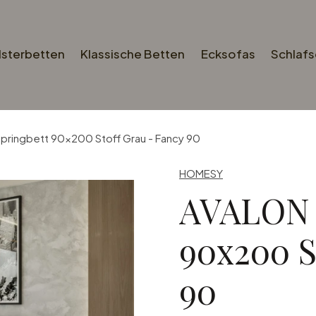
lsterbetten
Klassische Betten
Ecksofas
Schlaf
ringbett 90x200 Stoff Grau - Fancy 90
HOMESY
AVALON 
90x200 S
90