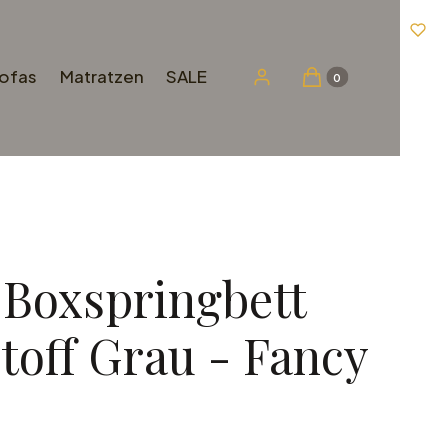
sofas
Matratzen
SALE
Produkte im Warenko
Einloggen
Warenkorb
Boxspringbett
toff Grau - Fancy