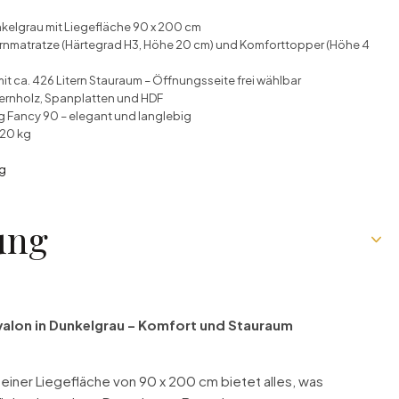
nkelgrau mit Liegefläche 90 x 200 cm
ernmatratze (Härtegrad H3, Höhe 20 cm) und Komforttopper (Höhe 4
t ca. 426 Litern Stauraum – Öffnungsseite frei wählbar
fernholz, Spanplatten und HDF
 Fancy 90 – elegant und langlebig
120 kg
ng
ung
valon in Dunkelgrau – Komfort und Stauraum
 einer Liegefläche von 90 x 200 cm bietet alles, was