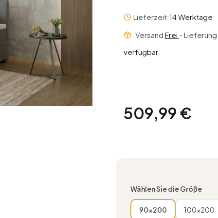
Lieferzeit:
14 Werktage
Versand
Frei
- Lieferun
verfügbar
Preis
509,99 €
Wählen Sie die Größe
90x200
100x200