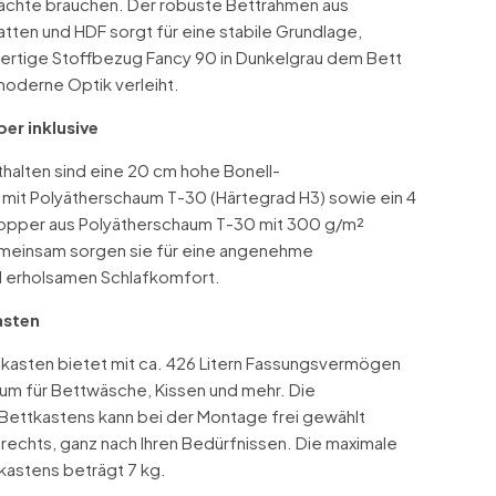
Nächte brauchen. Der robuste Bettrahmen aus
atten und HDF sorgt für eine stabile Grundlage,
rtige Stoffbezug Fancy 90 in Dunkelgrau dem Bett
moderne Optik verleiht.
er inklusive
halten sind eine 20 cm hohe Bonell-
mit Polyätherschaum T-30 (Härtegrad H3) sowie ein 4
opper aus Polyätherschaum T-30 mit 300 g/m²
meinsam sorgen sie für eine angenehme
d erholsamen Schlafkomfort.
asten
tkasten bietet mit ca. 426 Litern Fassungsvermögen
um für Bettwäsche, Kissen und mehr. Die
Bettkastens kann bei der Montage frei gewählt
 rechts, ganz nach Ihren Bedürfnissen. Die maximale
kastens beträgt 7 kg.