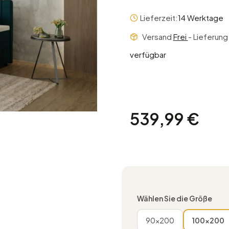
Lieferzeit:
14 Werktage
Versand
Frei
- Lieferun
verfügbar
Preis
539,99 €
Wählen Sie die Größe
90x200
100x200