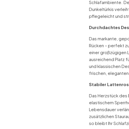
Schlafambiente. De
Dunkeltürkis verleih
pflegeleicht und st
Durchdachtes Des
Das markante, gepol
Rücken – perfekt z
einer großzügigen 
ausreichend Platz 
und klassischen De
frischen, eleganten
Stabiler Lattenros
Das Herzstück des B
elastischem Sperrho
Lebensdauer verläng
zusätzlichen Staura
so bleibt Ihr Schla