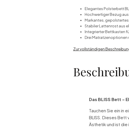
Elegantes Polsterbett BL
Hochwertiger Bezug aus 
Markantes, gepolstertes
Stabiler Lattenrost aus e
Integrierter Bettkasten 
Drei Matratzenoptionen 
Zur vollständigen Beschreibu
Beschreib
Das BLISS Bett – 
Tauchen Sie ein in 
BLISS. Dieses Bett v
Ästhetik und ist di