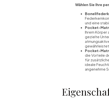
Wählen Sie Ihre pe
Bonellfeder
Federkernkons
und eine stabi
Pocket-Matr
Ihrem Körper 
gezielte Unte
atmungsaktive
gewährleistet
Pocket-Matr
die Vorteile 
für zusätzlich
ideale Feucht
angenehme S
Eigenscha