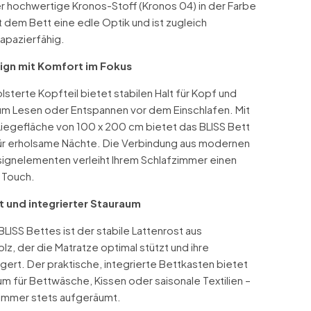
r hochwertige Kronos-Stoff (Kronos 04) in der Farbe
t dem Bett eine edle Optik und ist zugleich
rapazierfähig.
ign mit Komfort im Fokus
sterte Kopfteil bietet stabilen Halt für Kopf und
um Lesen oder Entspannen vor dem Einschlafen. Mit
Liegefläche von 100 x 200 cm bietet das BLISS Bett
für erholsame Nächte. Die Verbindung aus modernen
signelementen verleiht Ihrem Schlafzimmer einen
 Touch.
t und integrierter Stauraum
LISS Bettes ist der stabile Lattenrost aus
lz, der die Matratze optimal stützt und ihre
ert. Der praktische, integrierte Bettkasten bietet
um für Bettwäsche, Kissen oder saisonale Textilien –
fzimmer stets aufgeräumt.