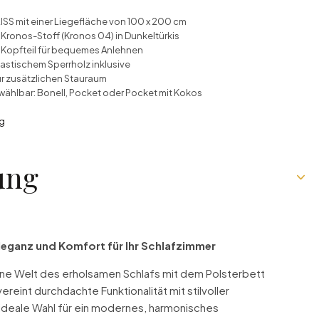
ISS mit einer Liegefläche von 100 x 200 cm
Kronos-Stoff (Kronos 04) in Dunkeltürkis
 Kopfteil für bequemes Anlehnen
lastischem Sperrholz inklusive
für zusätzlichen Stauraum
wählbar: Bonell, Pocket oder Pocket mit Kokos
ng
ung
Eleganz und Komfort für Ihr Schlafzimmer
eine Welt des erholsamen Schlafs mit dem Polsterbett
ereint durchdachte Funktionalität mit stilvoller
e ideale Wahl für ein modernes, harmonisches