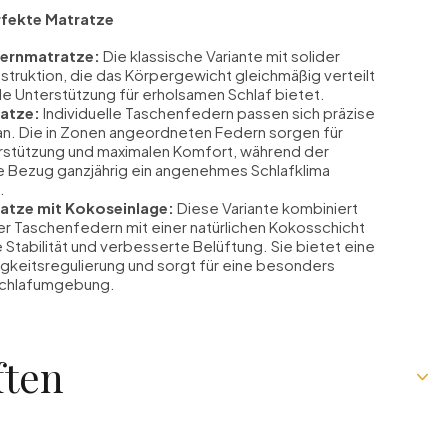
rfekte Matratze
kernmatratze:
Die klassische Variante mit solider
truktion, die das Körpergewicht gleichmäßig verteilt
le Unterstützung für erholsamen Schlaf bietet.
atze:
Individuelle Taschenfedern passen sich präzise
an. Die in Zonen angeordneten Federn sorgen für
rstützung und maximalen Komfort, während der
 Bezug ganzjährig ein angenehmes Schlafklima
.
atze mit Kokoseinlage:
Diese Variante kombiniert
der Taschenfedern mit einer natürlichen Kokosschicht
e Stabilität und verbesserte Belüftung. Sie bietet eine
igkeitsregulierung und sorgt für eine besonders
chlafumgebung.
ften