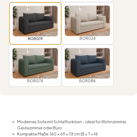
BORG24
BORG19
BORG74
BORG86
Modernes Sofa mit Schlaffunktion – ideal für Wohnzimmer,
Gästezimmer oder Büro
Kompakte Maße: 160 × 69 × 78 cm (B × T × H)