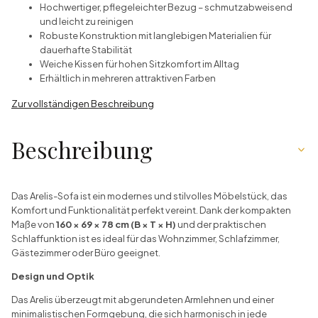
Hochwertiger, pflegeleichter Bezug – schmutzabweisend
und leicht zu reinigen
Robuste Konstruktion mit langlebigen Materialien für
dauerhafte Stabilität
Weiche Kissen für hohen Sitzkomfort im Alltag
Erhältlich in mehreren attraktiven Farben
Zur vollständigen Beschreibung
Beschreibung
Das Arelis-Sofa ist ein modernes und stilvolles Möbelstück, das
Komfort und Funktionalität perfekt vereint. Dank der kompakten
Maße von
160 × 69 × 78 cm (B × T × H)
und der praktischen
Schlaffunktion ist es ideal für das Wohnzimmer, Schlafzimmer,
Gästezimmer oder Büro geeignet.
Design und Optik
Das Arelis überzeugt mit abgerundeten Armlehnen und einer
minimalistischen Formgebung, die sich harmonisch in jede