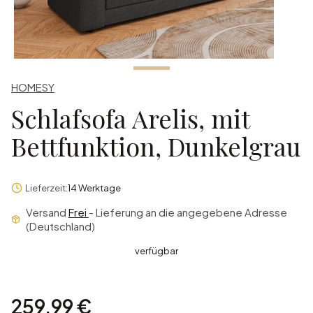
HOMESY
Schlafsofa Arelis, mit
Bettfunktion, Dunkelgrau
Lieferzeit:
14 Werktage
Versand
Frei
- Lieferung an die angegebene Adresse
(Deutschland)
verfügbar
Preis
259,99 €