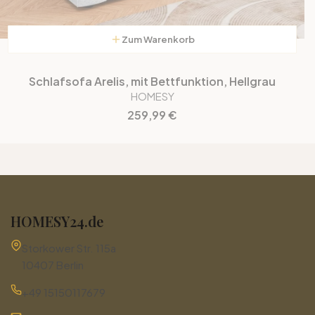
Zum Warenkorb
Schlafsofa Arelis, mit Bettfunktion, Hellgrau
HOMESY
Preis
259,99 €
HOMESY24.de
Adresse:
Storkower Str. 115a
10407 Berlin
+49 15150117679