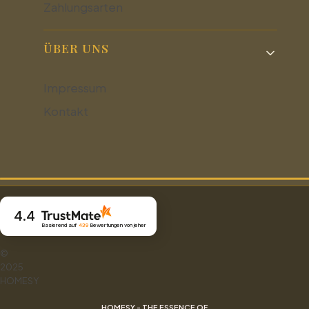
Zahlungsarten
ÜBER UNS
Impressum
Kontakt
4.4
Basierend auf
439
Bewertungen
von jeher
©
2025
HOMESY
HOMESY - THE ESSENCE OF