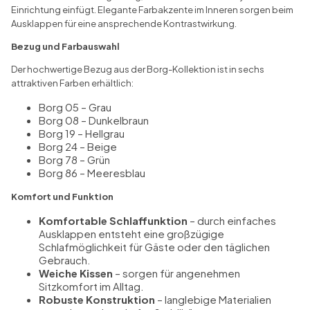
Einrichtung einfügt. Elegante Farbakzente im Inneren sorgen beim
Ausklappen für eine ansprechende Kontrastwirkung.
Bezug und Farbauswahl
Der hochwertige Bezug aus der Borg-Kollektion ist in sechs
attraktiven Farben erhältlich:
Borg 05 – Grau
Borg 08 – Dunkelbraun
Borg 19 – Hellgrau
Borg 24 – Beige
Borg 78 – Grün
Borg 86 – Meeresblau
Komfort und Funktion
Komfortable Schlaffunktion
– durch einfaches
Ausklappen entsteht eine großzügige
Schlafmöglichkeit für Gäste oder den täglichen
Gebrauch.
Weiche Kissen
– sorgen für angenehmen
Sitzkomfort im Alltag.
Robuste Konstruktion
– langlebige Materialien