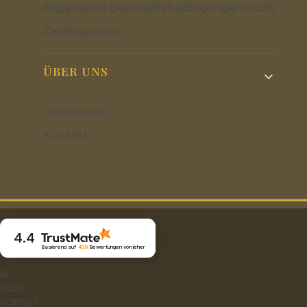
Allgemeine Geschäftsbedingungen (AGB)
Zahlungsarten
ÜBER UNS
Impressum
Kontakt
4.4
Basierend auf
439
Bewertungen
von jeher
©
2025
HOMESY