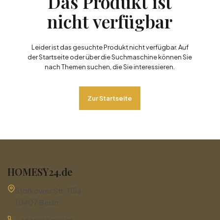
Das Produkt ist
nicht verfügbar
Leider ist das gesuchte Produkt nicht verfügbar. Auf
der Startseite oder über die Suchmaschine können Sie
nach Themen suchen, die Sie interessieren.
Zur Startseite
HOMESY24.de
Adresse:
Storkower Str. 115a
10407 Berlin