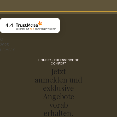
4.4
Basierend auf
438
Bewertungen
von jeher
©
2025
HOMESY
HOMESY - THE ESSENCE OF
COMFORT
Jetzt
anmelden und
exklusive
Angebote
vorab
erhalten.