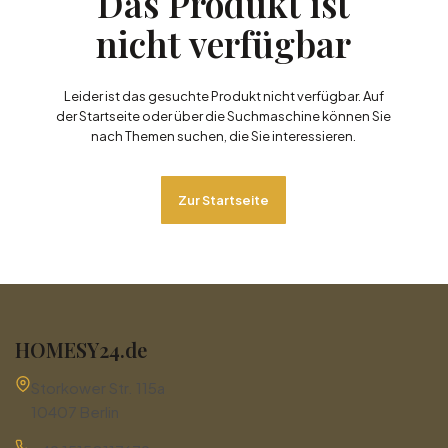
Das Produkt ist
nicht verfügbar
Leider ist das gesuchte Produkt nicht verfügbar. Auf
der Startseite oder über die Suchmaschine können Sie
nach Themen suchen, die Sie interessieren.
Zur Startseite
HOMESY24.de
Adresse:
Storkower Str. 115a
10407 Berlin