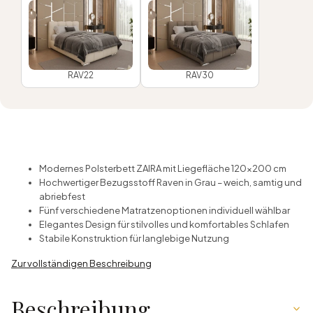
RAV22
RAV30
Modernes Polsterbett ZAIRA mit Liegefläche 120x200 cm
Hochwertiger Bezugsstoff Raven in Grau – weich, samtig und
abriebfest
Fünf verschiedene Matratzenoptionen individuell wählbar
Elegantes Design für stilvolles und komfortables Schlafen
Stabile Konstruktion für langlebige Nutzung
Zur vollständigen Beschreibung
Beschreibung