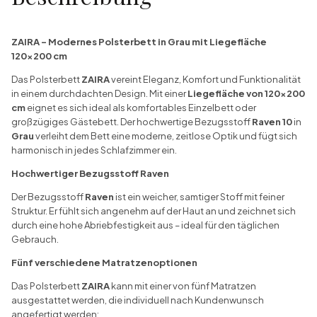
ZAIRA – Modernes Polsterbett in Grau mit Liegefläche
120x200 cm
Das Polsterbett
ZAIRA
vereint Eleganz, Komfort und Funktionalität
in einem durchdachten Design. Mit einer
Liegefläche von 120x200
cm
eignet es sich ideal als komfortables Einzelbett oder
großzügiges Gästebett. Der hochwertige Bezugsstoff
Raven 10
in
Grau
verleiht dem Bett eine moderne, zeitlose Optik und fügt sich
harmonisch in jedes Schlafzimmer ein.
Hochwertiger Bezugsstoff Raven
Der Bezugsstoff
Raven
ist ein weicher, samtiger Stoff mit feiner
Struktur. Er fühlt sich angenehm auf der Haut an und zeichnet sich
durch eine hohe Abriebfestigkeit aus – ideal für den täglichen
Gebrauch.
Fünf verschiedene Matratzenoptionen
Das Polsterbett
ZAIRA
kann mit einer von fünf Matratzen
ausgestattet werden, die individuell nach Kundenwunsch
angefertigt werden: