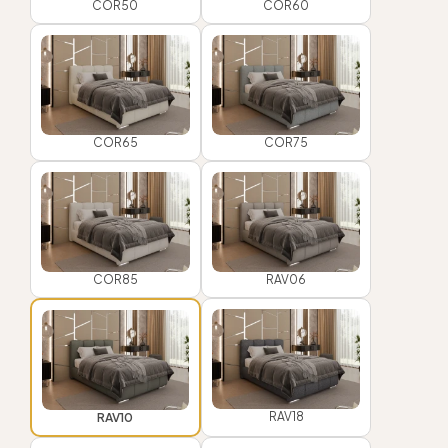
COR50
COR60
COR65
COR75
COR85
RAV06
RAV18
RAV10