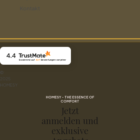
Kontakt
4.4
Basierend auf
437
Bewertungen
von jeher
©
2025
HOMESY
HOMESY - THE ESSENCE OF
COMFORT
Jetzt
anmelden und
exklusive