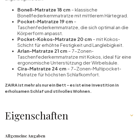
Bonell-Matratze 18 cm
– klassische
Bonellfederkernmatratze mit mittlerem Härtegrad.
Pocket-Matratze 19 cm
–
Taschenfederkernmatratze, die sich optimal an die
Körperform anpasst.
Pocket-Kokos-Matratze 20 cm
– mit Kokos-
Schicht für erhöhte Festigkeit und Langlebigkeit.
Arlan-Matratze 21 cm
– 7-Zonen-
Taschenfederkernmatratze mit Kokos, ideal für eine
ergonomische Unterstützung der Wirbelsäule.
Cira-Matratze 24 cm
– 7-Zonen-Multipocket-
Matratze für höchsten Schlafkomfort.
ZAIRA ist mehr als nur ein Bett – es ist eine Investition in
erholsamen Schlaf und stilvolles Wohnen.
Eigenschaften
Allgemeine Angaben