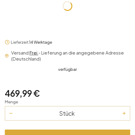
Art der Matratze
*
Auswählen
Lieferzeit:
14 Werktage
Versand
Frei
- Lieferung an die angegebene Adresse
(Deutschland)
verfügbar
Preis
469,99 €
Menge
Stück