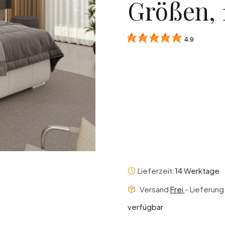
Größen, 
4.9
Select product varian
Einzelne Varianten können
Art der Matratze
*
Auswählen
Lieferzeit:
14 Werktage
Versand
Frei
- Lieferun
verfügbar