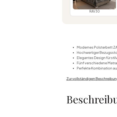
RAV30
Modernes Polsterbett ZA
Hochwertiger Bezugsstoff
Elegantes Design für sti
Fünf verschiedene Matra
Perfekte Kombination au
Zur vollständigen Beschreibu
Beschreib