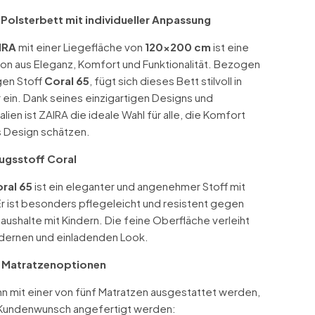
Polsterbett mit individueller Anpassung
IRA
mit einer Liegefläche von
120x200 cm
ist eine
on aus Eleganz, Komfort und Funktionalität. Bezogen
gen Stoff
Coral 65
, fügt sich dieses Bett stilvoll in
ein. Dank seines einzigartigen Designs und
alien ist ZAIRA die ideale Wahl für alle, die Komfort
 Design schätzen.
ugsstoff Coral
ral 65
ist ein eleganter und angenehmer Stoff mit
Er ist besonders pflegeleicht und resistent gegen
Haushalte mit Kindern. Die feine Oberfläche verleiht
dernen und einladenden Look.
e Matratzenoptionen
nn mit einer von fünf Matratzen ausgestattet werden,
ch Kundenwunsch angefertigt werden: