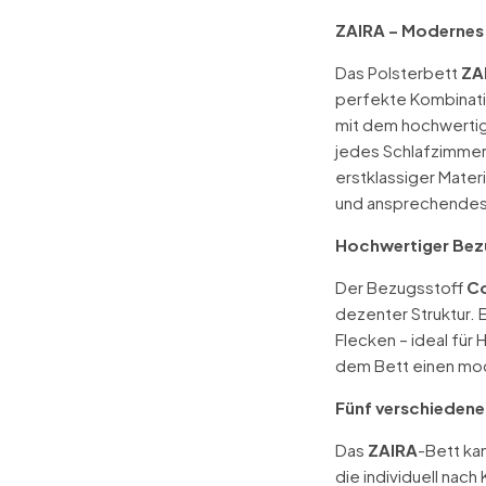
ZAIRA – Modernes 
Das Polsterbett
ZA
perfekte Kombinati
mit dem hochwerti
jedes Schlafzimmer 
erstklassiger Materi
und ansprechendes
Hochwertiger Bez
Der Bezugsstoff
Co
dezenter Struktur. 
Flecken – ideal für 
dem Bett einen mo
Fünf verschieden
Das
ZAIRA
-Bett ka
die individuell na