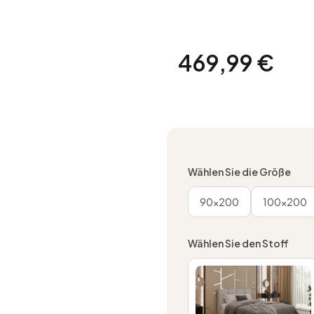
Preis
469,99 €
Wählen Sie die Größe
90x200
100x200
Wählen Sie den Stoff