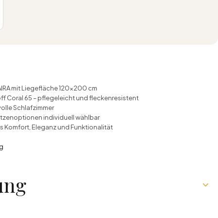
IRA mit Liegefläche 120x200 cm
 Coral 65 – pflegeleicht und fleckenresistent
lvolle Schlafzimmer
tzenoptionen individuell wählbar
s Komfort, Eleganz und Funktionalität
ng
ung