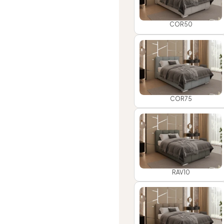
COR50
COR75
RAV10