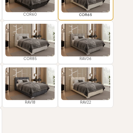
COR60
COR65
COR85
RAV06
RAV18
RAV22