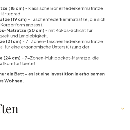
tze (18 cm)
– klassische Bonellfederkernmatratze
 Härtegrad.
atze (19 cm)
– Taschenfederkernmatratze, die sich
e Körperform anpasst.
s-Matratze (20 cm)
– mit Kokos-Schicht für
gkeit und Langlebigkeit.
ze (21 cm)
– 7-Zonen-Taschenfederkernmatratze
eal für eine ergonomische Unterstützung der
e (24 cm)
– 7-Zonen-Multipocket-Matratze, die
afkomfort bietet.
nur ein Bett – es ist eine Investition in erholsamen
les Wohnen.
ften