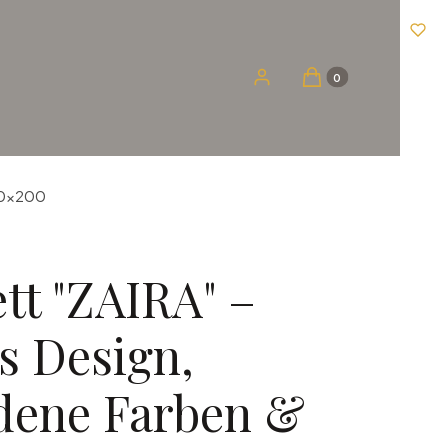
Produkte im Warenko
Einloggen
Warenkorb
120x200
tt "ZAIRA" –
 Design,
dene Farben &